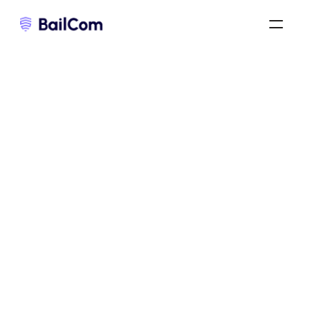
bail commercial 3-6-9
/
taxe foncière dans un bail commercial
/