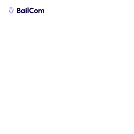
bail commercial 3-6-9
/
taxe foncière dans un bail commercial
/