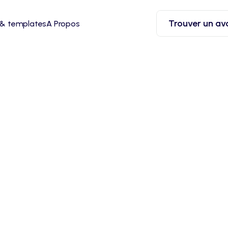
Trouver un av
 & templates
A Propos
il commercial
 est souvent à l’origine de malentendus voire de c