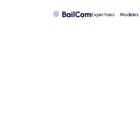
Expertises
Modèles
/
bail commercial 3-6-9
/
taxe foncière dans un ba
La 
taxe foncière
 dans un bail commercial