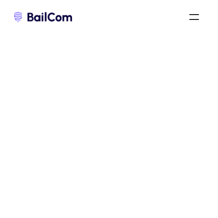
bail commercial 3-6-9
/
rédaction d’un bail commercial
/
état des lieux d’un bail commercial
/
Vous vous apprêtez à signer ou à quitter 