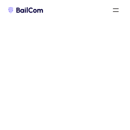
bail commercial 3-6-9
/
bail commercial pour fonds de commerce
/