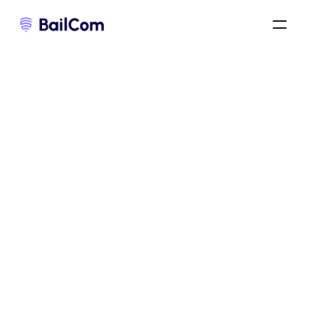
renouvellement d’un bail commercial
/
avenant au bail commercial
/