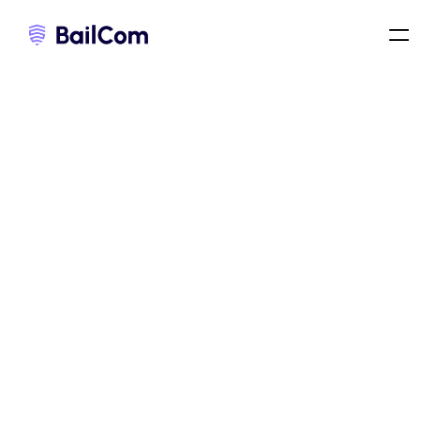
renouvellement d’un bail commercial
/
renouvellement du bail commercial et augmentation de loyer
/
renouvellement d’un bail commercial avec augmentation de loyer
/
Vous souhaitez ajuster le montant du loyer 