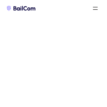
résiliation du bail commercial
/
résiliation d’un bail commercial hors période triennale
/