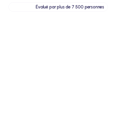
Évalué par plus de 7 500 personnes
Ce que vous allez trouver dans ce modèle :
Une trame complète et 
Des champs 
conforme au Code de 
personnalisables pour 
commerce, reprenant 
adapter facilement le 
toutes les mentions 
bail (durée, loyer, activité, 
obligatoires.
charges…).
Des clauses juridiques 
Une structure prête à 
essentielles déjà 
signer, incluant la 
rédigées, afin d’éviter 
référence au bail initial, la 