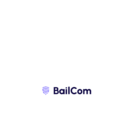
Sécurisez votre Bail 
Commercial 
Aujourd'hui !
Se Faire Rappeler
Expertises
Modèle & templates