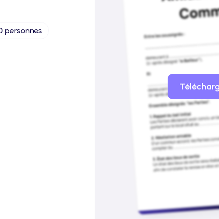
00 personnes
ns ce modèle :
Télécharg
 champs à remplir 
rement identifiés pour 
ter facilement le 
ument à votre situation 
e, identité des parties, 
fs…).
structure prête à signer 