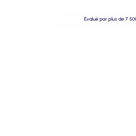
Évalué par plus de 7 5
Ce que vous allez trouver da
Des
Une trame complète et 
clai
personnalisable avec tous les 
adap
éléments juridiques essentiels 
doc
déjà intégrés.
(dat
moti
Une 
Des formulations juridiques 