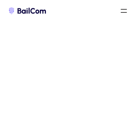
résiliation du bail commercial
/
résiliation d’un bail commercial par le propriétaire
/